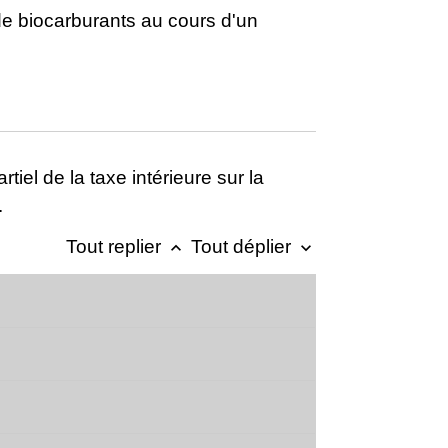
de biocarburants au cours d'un
el de la taxe intérieure sur la
.
Tout replier
Tout déplier
keyboard_arrow_up
keyboard_arrow_down