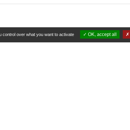
 control over what you want to activate
OK, accept all
Nous contacter
Commune de Puylaurens
1 rue de la Mairie
81700 Puylaurens - FRANCE
+33 5 63 75 00 18
Contact par formulaire