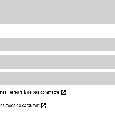
open_in_new
nes : erreurs à ne pas commettre
open_in_new
des taxes de carburant