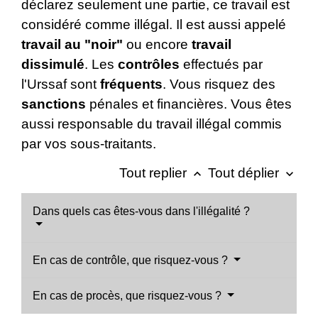
déclarez seulement une partie, ce travail est
considéré comme illégal. Il est aussi appelé
travail au "noir"
ou encore
travail
dissimulé
. Les
contrôles
effectués par
l'Urssaf sont
fréquents
. Vous risquez des
sanctions
pénales et financières. Vous êtes
aussi responsable du travail illégal commis
par vos sous-traitants.
Tout replier
Tout déplier
keyboard_arrow_up
keyboard_arrow_down
Dans quels cas êtes-vous dans l'illégalité ?
En cas de contrôle, que risquez-vous ?
En cas de procès, que risquez-vous ?