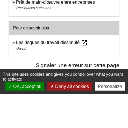
Prêt de main-d'œuvre entre entreprises
Ressources humaines
Pour en savoir plus
open_in_new
Les risques du travail dissimulé
Urssaf
Signaler une erreur sur cette page
This site uses cookies and gives you control over what you want
to activate
OK, accept all
Deny all cookies
Personalize
Nous contacter
Commune de Puylaurens
1 rue de la Mairie
81700 Puylaurens - FRANCE