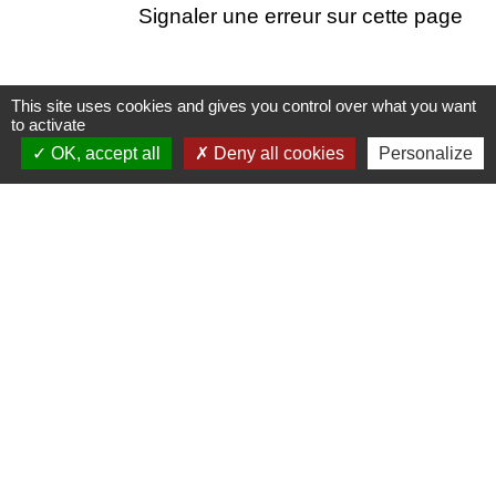
Signaler une erreur sur cette page
This site uses cookies and gives you control over what you want
to activate
Nous contacter
OK, accept all
Deny all cookies
Personalize
Commune de Puylaurens
1 rue de la Mairie
81700 Puylaurens - FRANCE
+33 5 63 75 00 18
Contact par formulaire
Mentions légales
-
Politique de confidentialité
-