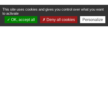
This site uses cookies and gives you control over what you want
Nous contacter
to activate
OK, accept all
Deny all cookies
Personalize
Commune de Puylaurens
1 rue de la Mairie
81700 Puylaurens - FRANCE
+33 5 63 75 00 18
Contact par formulaire
Mentions légales
-
Politique de confidentialité
-
Accessibilité
-
Plan du site
-
Gestion des cookies