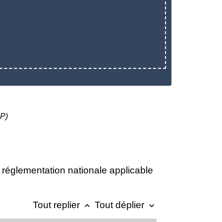
LP)
 réglementation nationale applicable
Tout replier
Tout déplier
keyboard_arrow_up
keyboard_arrow_down