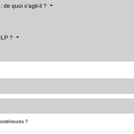
 de quoi s'agit-il ?
 RLP ?
 extérieures ?