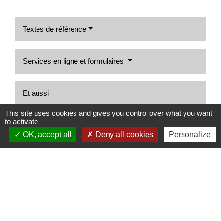
Textes de référence
Services en ligne et formulaires
Et aussi
This site uses cookies and gives you control over what you want
Publicité extérieure : règles d'installation
to activate
Pratiques commerciales
OK, accept all
Deny all cookies
Personalize
Règlement local de publicité (RLP)
Pratiques commerciales
Éclairage nocturne des publicités, enseignes et
bâtiments professionnels
Pratiques commerciales
Taxe locale sur la publicité extérieure (TLPE)
Fiscalité