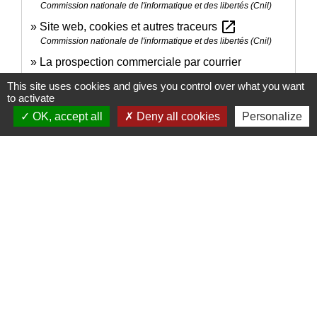
Commission nationale de l'informatique et des libertés (Cnil)
open_in_new
Site web, cookies et autres traceurs
Commission nationale de l'informatique et des libertés (Cnil)
La prospection commerciale par courrier
open_in_new
électronique
This site uses cookies and gives you control over what you want
Commission nationale de l'informatique et des libertés (Cnil)
to activate
Garanties du vendeur : tout savoir avant d'acheter
OK, accept all
Deny all cookies
Personalize
open_in_new
Institut national de la consommation (INC)
open_in_new
Résiliation en 3 clics - Guide France Num
France Num
Signaler une erreur sur cette page
Nous contacter