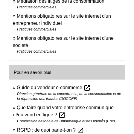
Médiation des litiges de la consommation
Pratiques commerciales
Mentions obligatoires sur le site internet d'un
entrepreneur individuel
Pratiques commerciales
Mentions obligatoires sur le site internet d'une
société
Pratiques commerciales
Pour en savoir plus
open_in_new
Guide du vendeur e-commerce
Direction générale de la concurrence, de la consommation et de
la répression des fraudes (DGCCRF)
Que faire quand votre entreprise communique
open_in_new
et/ou vend en ligne ?
Commission nationale de l'informatique et des libertés (Cnil)
open_in_new
RGPD : de quoi parle-t-on ?