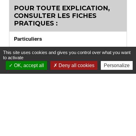
POUR TOUTE EXPLICATION,
CONSULTER LES FICHES
PRATIQUES :
Particuliers
Faire du commerce en ligne (e-commerce) :
This site uses cookies and gives you control over what you want
règles à respecter
to activate
OK, accept all
Deny all cookies
Personalize
Signaler une erreur sur cette page
Nous contacter
Commune de Puylaurens
1 rue de la Mairie