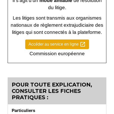
Il s'agit d'un
mode amiable
de résolution
du litige.
Les litiges sont transmis aux organismes
nationaux de règlement extrajudiciaire des
litiges qui sont connectés à la plateforme.
open_in_new
Accéder au service en ligne
Commission européenne
POUR TOUTE EXPLICATION,
CONSULTER LES FICHES
PRATIQUES :
Particuliers