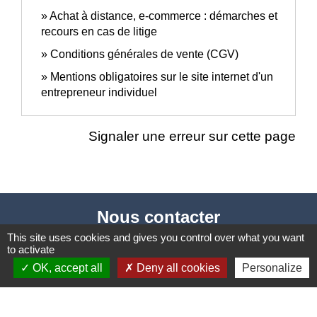
Achat à distance, e-commerce : démarches et
recours en cas de litige
Conditions générales de vente (CGV)
Mentions obligatoires sur le site internet d'un
entrepreneur individuel
Signaler une erreur sur cette page
Nous contacter
This site uses cookies and gives you control over what you want
Commune de Puylaurens
to activate
1 rue de la Mairie
OK, accept all
Deny all cookies
Personalize
81700 Puylaurens - FRANCE
+33 5 63 75 00 18