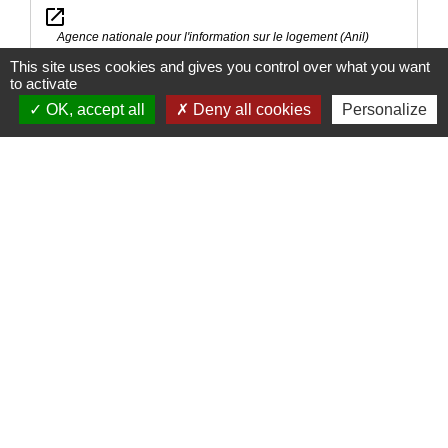
open_in_new
Agence nationale pour l'information sur le logement (Anil)
This site uses cookies and gives you control over what you want
Locataires, vos radiateurs électriques consomment
to activate
open_in_new
trop. Que faire ?
OK, accept all
Deny all cookies
Personalize
Agence nationale pour l'information sur le logement (Anil)
Interdiction de location et gel des loyers des
open_in_new
passoires énergétiques
Ministère chargé de l'environnement
Signaler une erreur sur cette page
Nous contacter
Commune de Puylaurens
1 rue de la Mairie