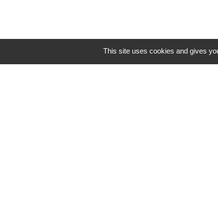
This site uses cookies and gives you
Mentions légales
-
Poli