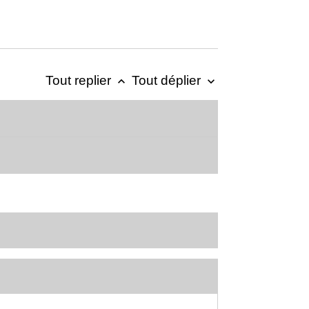
Tout replier
Tout déplier
keyboard_arrow_up
keyboard_arrow_down