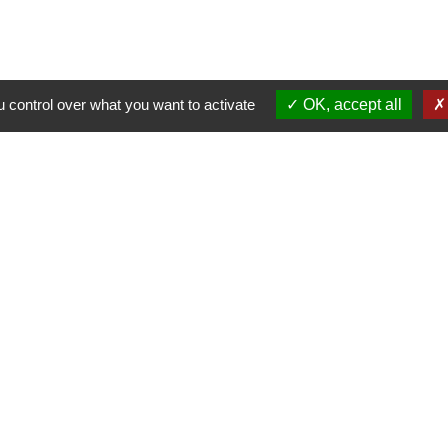
 control over what you want to activate
OK, accept all
Nous contacter
Commune de Puylaurens
1 rue de la Mairie
81700 Puylaurens - FRANCE
+33 5 63 75 00 18
Contact par formulaire
tique de confidentialité
-
Accessibilité
-
Plan du site