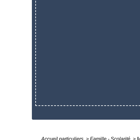
Accueil particuliers
>
Famille - Scolarité
>
M