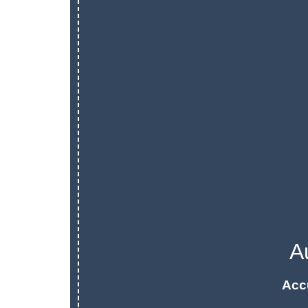
A
Acc