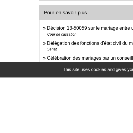
Pour en savoir plus
Décision 13-50059 sur le mariage entre
Cour de cassation
Délégation des fonctions d'état civil du 
Sénat
Célébration des mariages par un conseil
Sénat
This site uses cookies and gives you
open_in_new
Couples en Europe
Notaires d'Europe