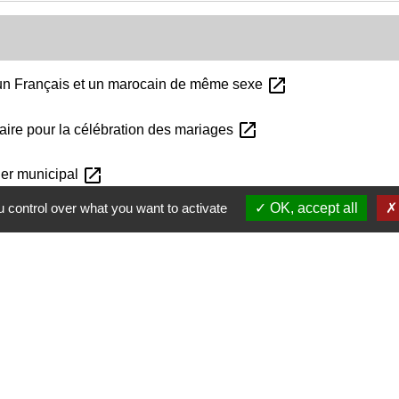
open_in_new
 un Français et un marocain de même sexe
open_in_new
maire pour la célébration des mariages
open_in_new
ler municipal
 control over what you want to activate
OK, accept all
Nous contacter