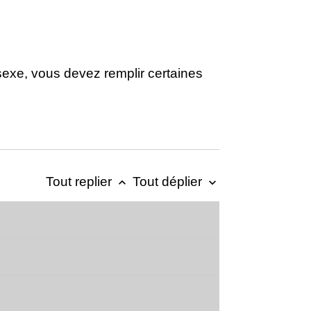
exe, vous devez remplir certaines
Tout replier
Tout déplier
keyboard_arrow_up
keyboard_arrow_down