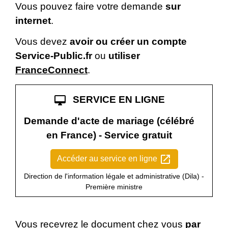
Vous pouvez faire votre demande
sur
internet
.
Vous devez
avoir ou créer un compte
Service-Public.fr
ou
utiliser
FranceConnect
.
desktop_mac
SERVICE EN LIGNE
Demande d'acte de mariage (célébré
en France) - Service gratuit
open_in_new
Accéder au service en ligne
Direction de l'information légale et administrative (Dila) -
Première ministre
Vous recevrez le document chez vous
par