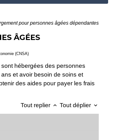
ergement pour personnes âgées dépendantes
NES ÂGÉES
'autonomie (CNSA)
ù sont hébergées des personnes
ns et avoir besoin de soins et
btenir des aides pour payer les frais
Tout replier
Tout déplier
keyboard_arrow_up
keyboard_arrow_down