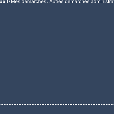
ueil
Mes démarches
Autres démarches administra
/
/