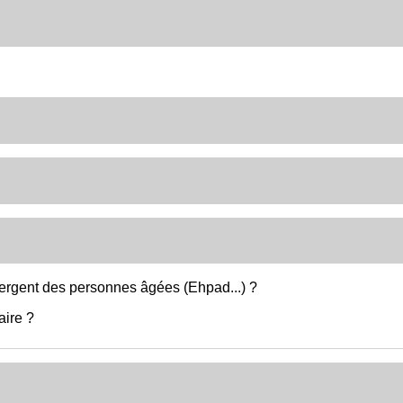
ergent des personnes âgées (Ehpad...) ?
aire ?