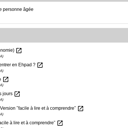
ne personne âgée
open_in_new
tonomie)
SA)
open_in_new
entrer en Ehpad ?
SA)
open_in_new
te
SA)
open_in_new
s jours
SA)
open_in_new
Version "facile à lire et à comprendre"
SA)
open_in_new
acile à lire et à comprendre"