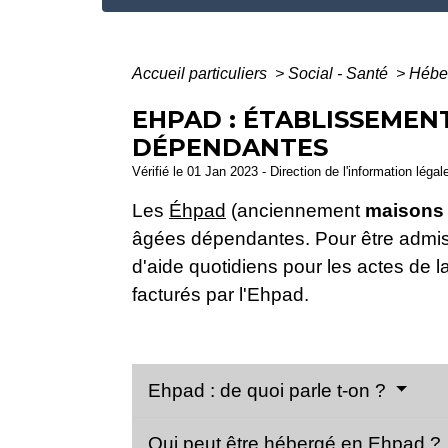
Accueil particuliers
>
Social - Santé
>
Hébe
EHPAD : ÉTABLISSEME
DÉPENDANTES
Vérifié le 01 Jan 2023 - Direction de l'information léga
Les
Éhpad
(anciennement
maisons 
âgées dépendantes. Pour être admis 
d'aide quotidiens pour les actes de l
facturés par l'Ehpad.
Ehpad : de quoi parle t-on ?
Qui peut être hébergé en Ehpad ?