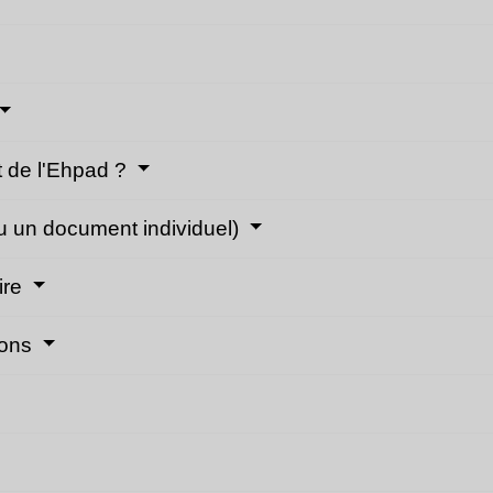
t de l'Ehpad ?
ou un document individuel)
ire
tions