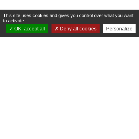
This site uses cookies and gives you control over what you want
Nous contacter
to activate
OK, accept all
Deny all cookies
Personalize
Commune de Puylaurens
1 rue de la Mairie
81700 Puylaurens - FRANCE
+33 5 63 75 00 18
Contact par formulaire
Mentions légales
-
Politique de confidentialité
-
Accessibilité
-
Plan du site
-