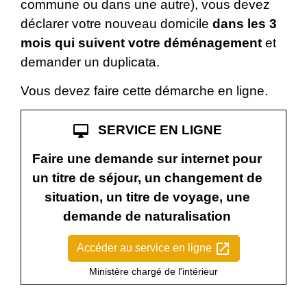
commune ou dans une autre), vous devez
déclarer votre nouveau domicile
dans les 3
mois qui suivent votre déménagement
et
demander un duplicata.
Vous devez faire cette démarche en ligne.
desktop_mac
SERVICE EN LIGNE
Faire une demande sur internet pour
un titre de séjour, un changement de
situation, un titre de voyage, une
demande de naturalisation
open_in_new
Accéder au service en ligne
Ministère chargé de l'intérieur