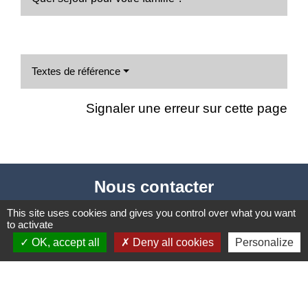
Textes de référence
Signaler une erreur sur cette page
Nous contacter
Commune de Puylaurens
This site uses cookies and gives you control over what you want
to activate
1 rue de la Mairie
OK, accept all
Deny all cookies
Personalize
81700 Puylaurens - FRANCE
+33 5 63 75 00 18
Contact par formulaire