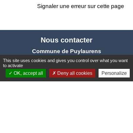
Signaler une erreur sur cette page
Nous contacter
Commune de Puylaurens
1 rue de la Mairie
This site uses cookies and gives you control over what you want
to activate
81700 Puylaurens - FRANCE
OK, accept all
Deny all cookies
Personalize
+33 5 63 75 00 18
Contact par formulaire
Mentions légales
-
Politique de confidentialité
-