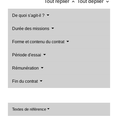
Tout replier
Tout déplier
keyboard_arrow_up
keyboard_arrow_down
De quoi s'agit-il ?
Durée des missions
Forme et contenu du contrat
Période d'essai
Rémunération
Fin du contrat
Textes de référence