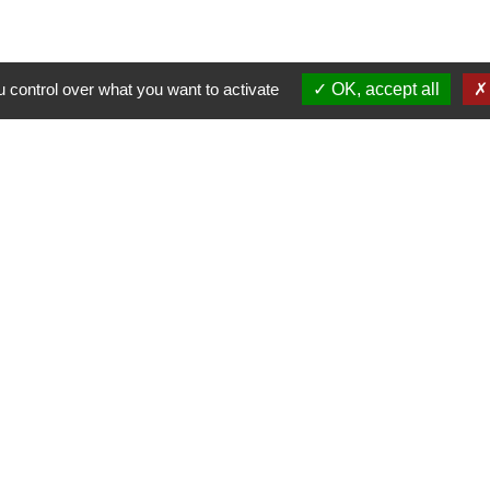
 control over what you want to activate
OK, accept all
Nous contacter
Commune de Puylaurens
1 rue de la Mairie
81700 Puylaurens - FRANCE
+33 5 63 75 00 18
Contact par formulaire
tique de confidentialité
-
Accessibilité
-
Plan du site