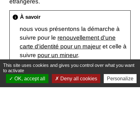
étrangères.
À savoir
info
nous vous présentons la démarche à
suivre pour le
renouvellement d'une
carte d'identité pour un majeur
et celle à
suivre
pour un mineur
.
This site uses cookies and gives you control over what you want
to activate
OK, accept all
Deny all cookies
Personalize
Textes de référence
Services en ligne et formulaires
Questions ? Réponses !