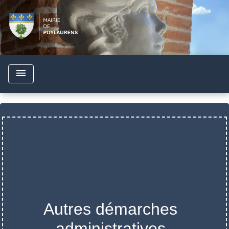
menu
Autres démarches
administratives