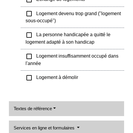
check_box_outline_blank
Logement devenu trop grand ("logement
sous-occupé")
check_box_outline_blank
La personne handicapée a quitté le
logement adapté à son handicap
check_box_outline_blank
Logement insuffisamment occupé dans
l'année
check_box_outline_blank
Logement à démolir
Textes de référence
Services en ligne et formulaires