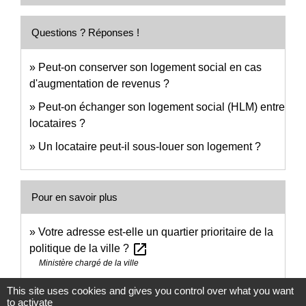
Questions ? Réponses !
Peut-on conserver son logement social en cas
d'augmentation de revenus ?
Peut-on échanger son logement social (HLM) entre
locataires ?
Un locataire peut-il sous-louer son logement ?
Pour en savoir plus
Votre adresse est-elle un quartier prioritaire de la
open_in_new
politique de la ville ?
Ministère chargé de la ville
This site uses cookies and gives you control over what you want
Signaler une erreur sur cette page
to activate