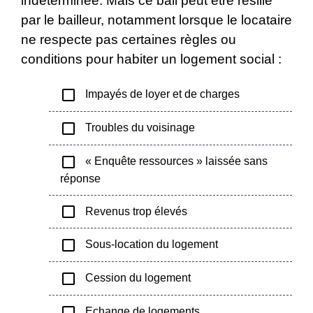
indéterminée. Mais ce bail peut être résilié
par le bailleur, notamment lorsque le locataire
ne respecte pas certaines règles ou
conditions pour habiter un logement social :
check_box_outline_blank
Impayés de loyer et de charges
check_box_outline_blank
Troubles du voisinage
check_box_outline_blank
« Enquête ressources » laissée sans
réponse
check_box_outline_blank
Revenus trop élevés
check_box_outline_blank
Sous-location du logement
check_box_outline_blank
Cession du logement
check_box_outline_blank
Echange de logements