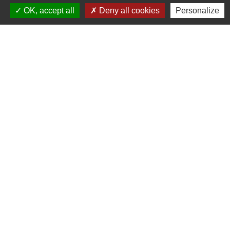
OK, accept all
Deny all cookies
Personalize
Nous contacter
Commune de Puylaurens
1 rue de la Mairie
81700 Puylaurens - FRANCE
+33 5 63 75 00 18
Contact par formulaire
Mentions légales
-
Politique de confidentialité
-