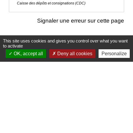
Caisse des dépôts et consignations (CDC)
Signaler une erreur sur cette page
This site uses cookies and gives you control over what you want
to activate
Nous contacter
OK, accept all
Deny all cookies
Personalize
Commune de Puylaurens
1 rue de la Mairie
81700 Puylaurens - FRANCE
+33 5 63 75 00 18
Contact par formulaire