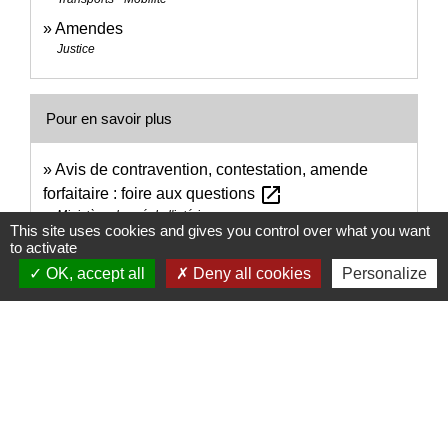
Amendes
Justice
Pour en savoir plus
Avis de contravention, contestation, amende
open_in_new
forfaitaire : foire aux questions
Ministère chargé de l'intérieur
This site uses cookies and gives you control over what you want
open_in_new
Qu'est-ce que le Trésor public ?
to activate
Vie publique
OK, accept all
Deny all cookies
Personalize
Signaler une erreur sur cette page
Nous contacter