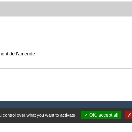
ement de l'amende
Nous contacter
 control over what you want to activate
OK, accept all
Commune de Puylaurens
1 rue de la Mairie