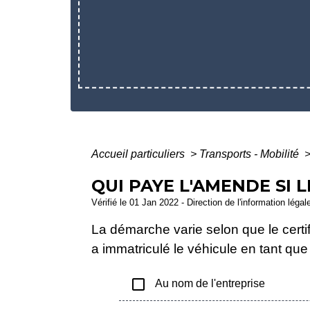
Accueil particuliers
>
Transports - Mobilité
QUI PAYE L'AMENDE SI L
Vérifié le 01 Jan 2022 - Direction de l'information légal
La démarche varie selon que le certif
a immatriculé le véhicule en tant qu
check_box_outline_blank
Au nom de l'entreprise