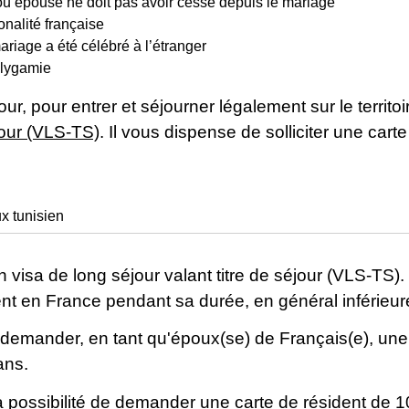
u épouse ne doit pas avoir cessé depuis le mariage
nalité française
mariage a été célébré à l’étranger
olygamie
, pour entrer et séjourner légalement sur le territo
éjour (VLS-TS)
. Il vous dispense de solliciter une car
x tunisien
isa de long séjour valant titre de séjour (VLS-TS). 
nt en France pendant sa durée, en général inférieur
 demander, en tant qu'époux(se) de Français(e), un
ans.
la possibilité de demander une
carte de résident de 