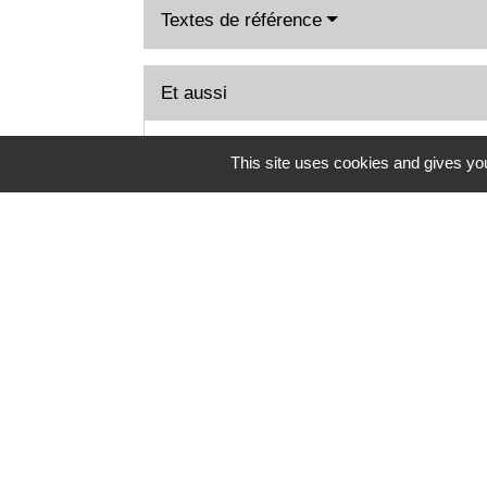
Textes de référence
Et aussi
Carte de séjour "vie privée et familiale" 
This site uses cookies and gives you
Étranger - Europe