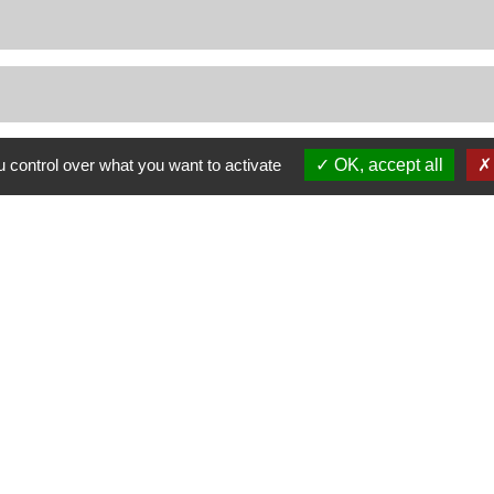
d'un étranger en France
 control over what you want to activate
OK, accept all
Nous contacter
Commune de Puylaurens
1 rue de la Mairie
81700 Puylaurens - FRANCE