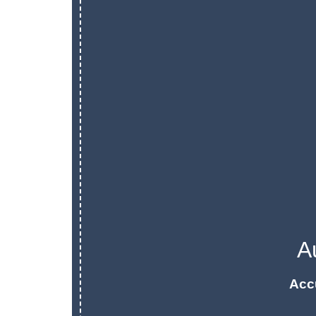
A
Acc