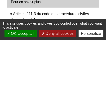
Pour en savoir plus
Article L111-3 du code des procédures civiles
open_in_new
d'exécution
This site uses cookies and gives you control over what you want
Legifrance
to activate
open_in_new
Article 314-6 du code pénal
OK, accept all
Deny all cookies
Personalize
Legifrance
Articles R221-30 à R221-32 du code des
open_in_new
procédures civiles d'exécution
Legifrance
Signaler une erreur sur cette page
Nous contacter
Commune de Puylaurens