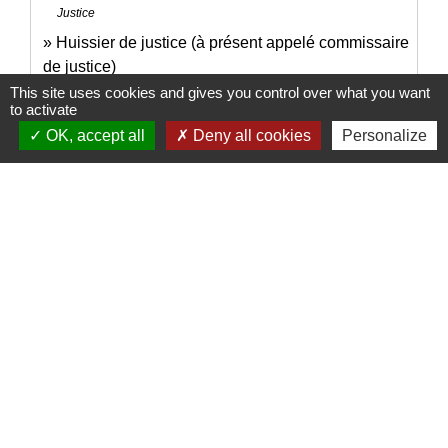
Justice
Huissier de justice (à présent appelé commissaire
de justice)
Justice
This site uses cookies and gives you control over what you want
to activate
OK, accept all
Deny all cookies
Personalize
Signaler une erreur sur cette page
Nous contacter
Commune de Puylaurens
1 rue de la Mairie
81700 Puylaurens - FRANCE
+33 5 63 75 00 18
Contact par formulaire