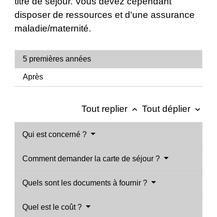
titre de séjour. Vous devez cependant
disposer de ressources et d'une assurance
maladie/maternité.
5 premières années
Après
Tout replier
Tout déplier
keyboard_arrow_up
keyboard_arrow_down
Qui est concerné ?
Comment demander la carte de séjour ?
Quels sont les documents à fournir ?
Quel est le coût ?