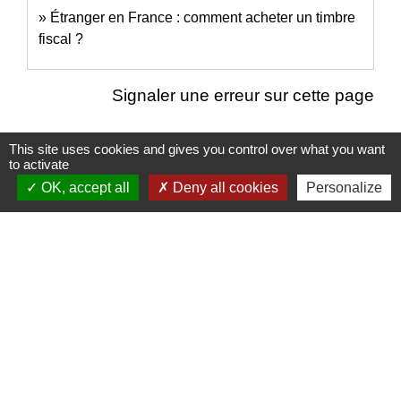
Étranger en France : comment acheter un timbre
fiscal ?
Signaler une erreur sur cette page
This site uses cookies and gives you control over what you want
to activate
OK, accept all
Deny all cookies
Personalize
Nous contacter
Commune de Puylaurens
1 rue de la Mairie
81700 Puylaurens - FRANCE
+33 5 63 75 00 18
Contact par formulaire