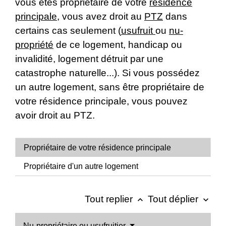
vous êtes propriétaire de votre
résidence
principale
, vous avez droit au
PTZ
dans
certains cas seulement (
usufruit
ou
nu-
propriété
de ce logement, handicap ou
invalidité, logement détruit par une
catastrophe naturelle...). Si vous possédez
un autre logement, sans être propriétaire de
votre résidence principale, vous pouvez
avoir droit au PTZ.
Propriétaire de votre résidence principale
Propriétaire d'un autre logement
Tout replier
Tout déplier
keyboard_arrow_up
keyboard_arrow_down
Nu-propriétaire ou usufruitier