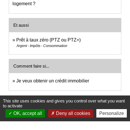
logement ?
Et aussi
Prêt à taux zéro (PTZ ou PTZ+)
Argent - Impôts - Consommation
Comment faire si...
Je veux obtenir un crédit immobilier
Signaler une erreur sur cette page
This site uses cookies and gives you control over what you want
to activate
OK, accept all
Deny all cookies
Personalize