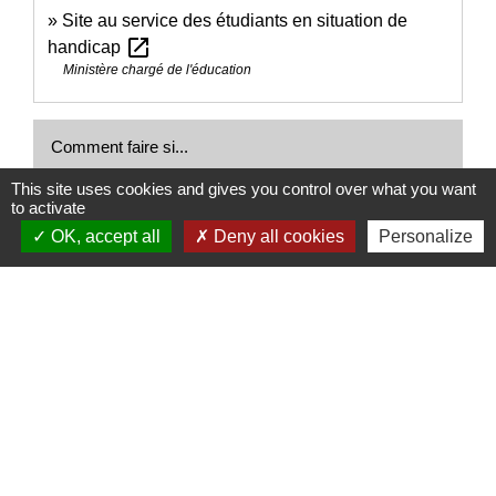
Site au service des étudiants en situation de
open_in_new
handicap
Ministère chargé de l'éducation
Comment faire si...
This site uses cookies and gives you control over what you want
Je suis en situation de handicap
to activate
OK, accept all
Deny all cookies
Personalize
Signaler une erreur sur cette page
Nous contacter
Commune de Puylaurens
1 rue de la Mairie