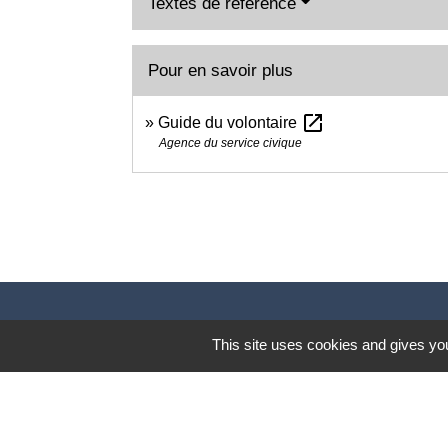
Textes de référence
Pour en savoir plus
open_in_new
Guide du volontaire
Agence du service civique
This site uses cookies and gives you