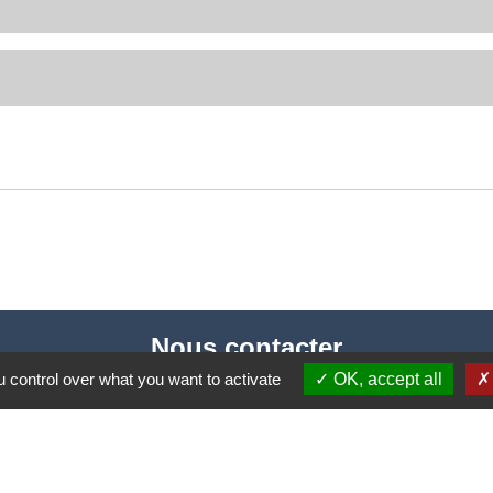
Nous contacter
 control over what you want to activate
OK, accept all
Commune de Puylaurens
1 rue de la Mairie
81700 Puylaurens - FRANCE
+33 5 63 75 00 18