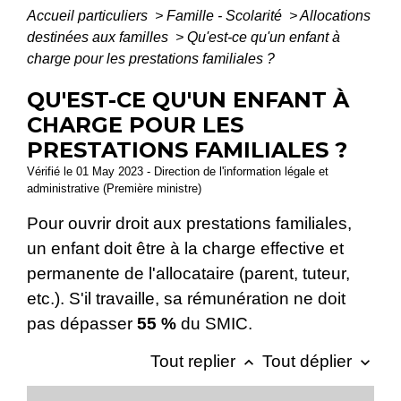
Accueil particuliers
>
Famille - Scolarité
>
Allocations
destinées aux familles
>
Qu'est-ce qu'un enfant à
charge pour les prestations familiales ?
QU'EST-CE QU'UN ENFANT À
CHARGE POUR LES
PRESTATIONS FAMILIALES ?
Vérifié le 01 May 2023 - Direction de l'information légale et
administrative (Première ministre)
Pour ouvrir droit aux prestations familiales,
un enfant doit être à la charge effective et
permanente de l'allocataire (parent, tuteur,
etc.). S'il travaille, sa rémunération ne doit
pas dépasser
55 %
du SMIC.
Tout replier
Tout déplier
keyboard_arrow_up
keyboard_arrow_down