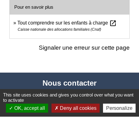
Pour en savoir plus
open_in_new
Tout comprendre sur les enfants à charge
Caisse nationale des allocations familiales (Cnaf)
Signaler une erreur sur cette page
Nous contacter
Commune de Puylaurens
This site uses cookies and gives you control over what you want
to activate
1 rue de la Mairie
OK, accept all
Deny all cookies
Personalize
81700 Puylaurens - FRANCE
+33 5 63 75 00 18
Contact par formulaire