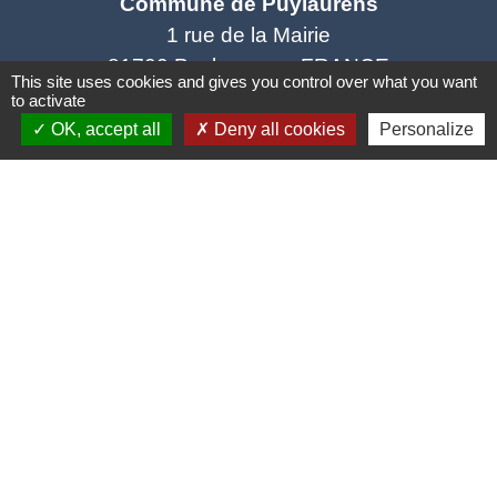
Commune de Puylaurens
1 rue de la Mairie
81700 Puylaurens - FRANCE
This site uses cookies and gives you control over what you want
+33 5 63 75 00 18
to activate
OK, accept all
Deny all cookies
Personalize
Contact par formulaire
Mentions légales
-
Politique de confidentialité
-
Accessibilité
-
Plan du site
-
Gestion des cookies
Site créé en partenariat avec Réseau des Communes