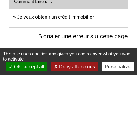
Comment faire si...
Je veux obtenir un crédit immobilier
Signaler une erreur sur cette page
This site uses cookies and gives you control over what you want
to activate
OK, accept all
Deny all cookies
Personalize
Nous contacter
Commune de Puylaurens
1 rue de la Mairie
81700 Puylaurens - FRANCE
+33 5 63 75 00 18
Contact par formulaire