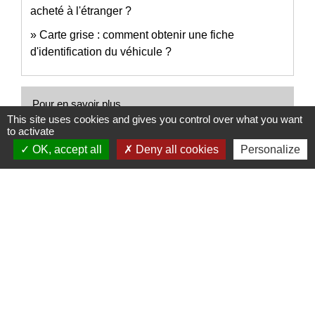
acheté à l'étranger ?
Carte grise : comment obtenir une fiche
d'identification du véhicule ?
Pour en savoir plus
This site uses cookies and gives you control over what you want
to activate
open_in_new
Points numériques
OK, accept all
Deny all cookies
Personalize
Ministère chargé de l'intérieur
open_in_new
Importation en France d'un véhicule
Ministère chargé des finances
open_in_new
Pays de l'Union européenne
Commission européenne
Signaler une erreur sur cette page