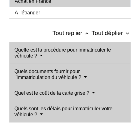
Achat en France
À l'étranger
Tout replier
Tout déplier
keyboard_arrow_up
keyboard_arrow_down
Quelle est la procédure pour immatriculer le
véhicule ?
Quels documents fournir pour
l'immatriculation du véhicule ?
Quel est le coût de la carte grise ?
Quels sont les délais pour immatriculer votre
véhicule ?