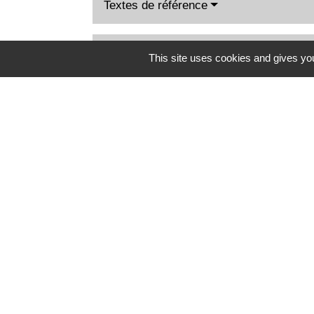
Textes de référence
Services en ligne et formulaires
This site uses cookies and gives you