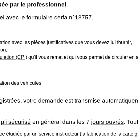
xée par le professionnel
.
l avec le formulaire
cerfa n°13757
.
tion avec les pièces justificatives que vous devez lui fournir,
ion,
culation (CPI)
qu'il vous remet et qui vous permet de circuler en at
lation des véhicules
istrées, votre demande est transmise automatiquemen
s
pli sécurisé
en général dans les 7
jours ouvrés
. Tou
e étudiée par un service instructeur (la fabrication de la carte gr