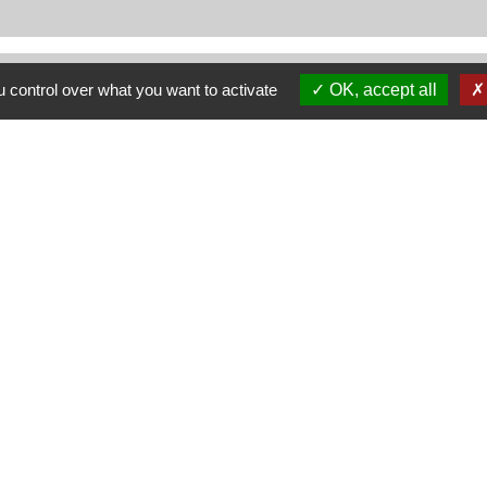
 control over what you want to activate
OK, accept all
Nous contacter
Commune de Puylaurens
1 rue de la Mairie
81700 Puylaurens - FRANCE
+33 5 63 75 00 18
Contact par formulaire