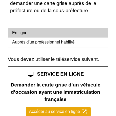
demander une carte grise auprès de la
préfecture ou de la sous-préfecture.
En ligne
Auprès d'un professionnel habilité
Vous devez utiliser le téléservice suivant.
desktop_mac
SERVICE EN LIGNE
Demander la carte grise d'un véhicule
d'occasion ayant une immatriculation
française
open_in_new
Accéder au service en ligne