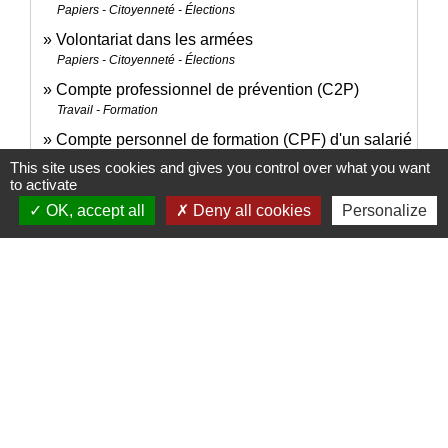
Papiers - Citoyenneté - Élections
Volontariat dans les armées
Papiers - Citoyenneté - Élections
Compte professionnel de prévention (C2P)
Travail - Formation
Compte personnel de formation (CPF) d'un salarié
du secteur privé
This site uses cookies and gives you control over what you want
to activate
Travail - Formation
OK, accept all
Deny all cookies
Personalize
Signaler une erreur sur cette page
Nous contacter
Commune de Puylaurens
1 rue de la Mairie