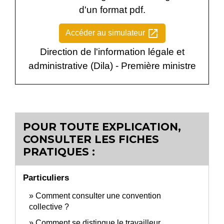
d'un format pdf.
open_in_new
Accéder au simulateur
Direction de l'information légale et
administrative (Dila) - Première ministre
POUR TOUTE EXPLICATION,
CONSULTER LES FICHES
PRATIQUES :
Particuliers
Comment consulter une convention
collective ?
Comment se distingue le travailleur