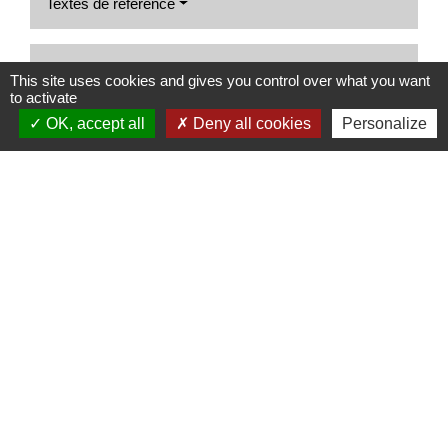
Textes de référence
Services en ligne et formulaires
This site uses cookies and gives you control over what you want
to activate
OK, accept all
Deny all cookies
Personalize
Et aussi
Contrats de travail, stages en entreprise
Ressources humaines
Signaler une erreur sur cette page
Nous contacter
Commune de Puylaurens
1 rue de la Mairie