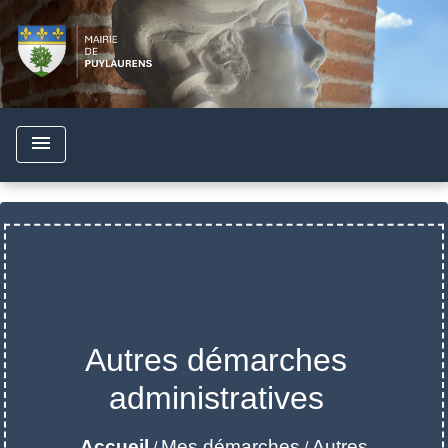
menu
Autres démarches
administratives
Accueil
Mes démarches
Autres
/
/