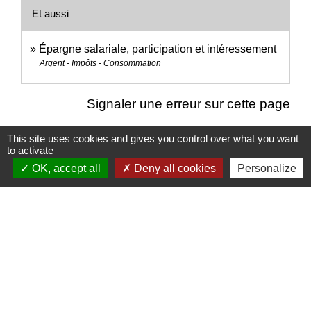
Et aussi
Épargne salariale, participation et intéressement
Argent - Impôts - Consommation
Signaler une erreur sur cette page
This site uses cookies and gives you control over what you want
to activate
OK, accept all
Deny all cookies
Personalize
Nous contacter
Commune de Puylaurens
1 rue de la Mairie
81700 Puylaurens - FRANCE
+33 5 63 75 00 18
Contact par formulaire