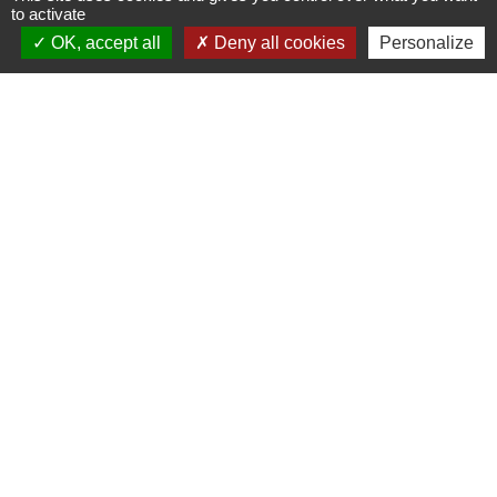
to activate
Commune de Puylaurens
OK, accept all
Deny all cookies
Personalize
1 rue de la Mairie
81700 Puylaurens - FRANCE
+33 5 63 75 00 18
Contact par formulaire
Mentions légales
-
Politique de confidentialité
-
Accessibilité
-
Plan du site
-
Gestion des cookies