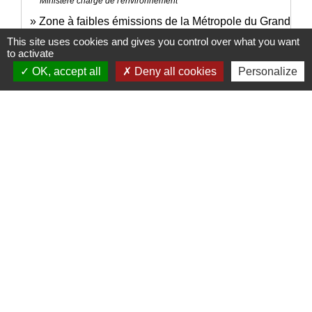
Ministère chargé de l'environnement
Zone à faibles émissions de la Métropole du Grand
open_in_new
Paris
This site uses cookies and gives you control over what you want
to activate
Ville de Paris
OK, accept all
Deny all cookies
Personalize
open_in_new
Je change ma voiture
Ministère chargé de l'environnement
open_in_new
Le site des véhicules électriques
Ministère chargé de l'environnement
Signaler une erreur sur cette page
Nous contacter
Commune de Puylaurens
1 rue de la Mairie
81700 Puylaurens - FRANCE