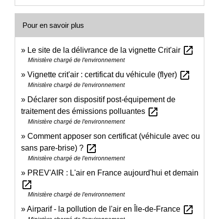
Pour en savoir plus
open_in_new
Le site de la délivrance de la vignette Crit'air
Ministère chargé de l'environnement
open_in_new
Vignette crit'air : certificat du véhicule (flyer)
Ministère chargé de l'environnement
Déclarer son dispositif post-équipement de
open_in_new
traitement des émissions polluantes
Ministère chargé de l'environnement
Comment apposer son certificat (véhicule avec ou
open_in_new
sans pare-brise) ?
Ministère chargé de l'environnement
PREV'AIR : L'air en France aujourd'hui et demain
open_in_new
Ministère chargé de l'environnement
open_in_new
Airparif - la pollution de l'air en Île-de-France