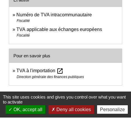
Numéro de TVA intracommunautaire
Fiscalité
TVA applicable aux échanges européens
Fiscalité
Pour en savoir plus
open_in_new
TVA à l'importation
Direction générale des finances publiques
Signaler une erreur sur cette page
This site uses cookies and gives you control over what you want
to activate
OK, accept all
Deny all cookies
Personalize
Nous contacter