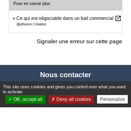
Pour en savoir plus
open_in_new
Ce qui est négociable dans un bail commercial
Bpifrance Création
Signaler une erreur sur cette page
Nous contacter
Commune de Puylaurens
This site uses cookies and gives you control over what you want
to activate
1 rue de la Mairie
OK, accept all
Deny all cookies
Personalize
81700 Puylaurens - FRANCE
+33 5 63 75 00 18
Contact par formulaire