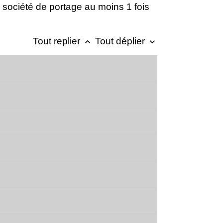
la société de portage au moins 1 fois
Tout replier
Tout déplier
keyboard_arrow_up
keyboard_arrow_down