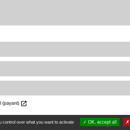
open_in_new
 (payant)
 control over what you want to activate
OK, accept all