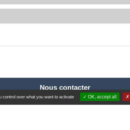
Nous contacter
 control over what you want to activate
OK, accept all
Commune de Puylaurens
1 rue de la Mairie
81700 Puylaurens - FRANCE
+33 5 63 75 00 18