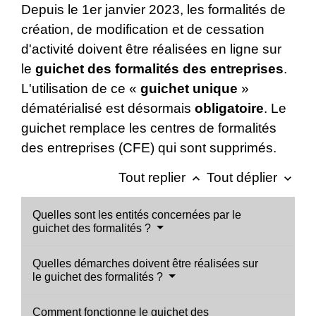
Depuis le 1
er
janvier 2023, les formalités de
création, de modification et de cessation
d'activité doivent être réalisées en ligne sur
le
guichet des formalités des entreprises
.
L'utilisation de ce «
guichet unique
»
dématérialisé est désormais
obligatoire
. Le
guichet remplace les centres de formalités
des entreprises (CFE) qui sont supprimés.
Tout replier
Tout déplier
keyboard_arrow_up
keyboard_arrow_down
Quelles sont les entités concernées par le
guichet des formalités ?
Quelles démarches doivent être réalisées sur
le guichet des formalités ?
Comment fonctionne le guichet des