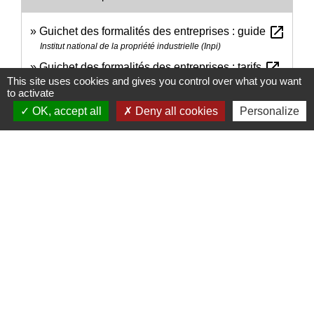
open_in_new
Guichet des formalités des entreprises : guide
Institut national de la propriété industrielle (Inpi)
open_in_new
Guichet des formalités des entreprises : tarifs
This site uses cookies and gives you control over what you want
Institut national de la propriété industrielle (Inpi)
to activate
OK, accept all
Deny all cookies
Personalize
Signaler une erreur sur cette page
Nous contacter
Commune de Puylaurens
1 rue de la Mairie
81700 Puylaurens - FRANCE
+33 5 63 75 00 18
Contact par formulaire